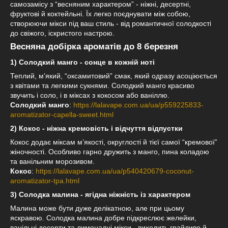
самозамісу з “весняним характером” - ніжні, десертні,
фруктові й коктейльні. Їх легко поєднувати між собою,
створюючи мікси під ваш стиль - від романтичної солодкості
до свіжого, іскристого настрою.
Весняна добірка ароматів до 8 березня
1) Солодкий манго - сонце в кожній ноті
Теплий, м’який, “оксамитовий” смак, який одразу асоціюється
з квітами та легкими сукнями. Солодкий манго красиво
звучить і соло, і в міксах з кокосом або ваніллю.
Солодкий манго
:
https://lalavape.com.ua/ua/p559225833-
aromatizator-capella-sweet.html
2) Кокос - ніжна кремовість і відчуття відпустки
Кокос додає міксам м’якості, округлості й тієї самої “кремової”
жіночності. Особливо гарно дружить з манго, пина коладою
та ванільним морозивом.
Кокос
:
https://lalavape.com.ua/ua/p540420679-coconut-
aromatizator-tpa.html
3) Солодка малина - ягідна ніжність із характером
Малина може бути дуже делікатною, але при цьому
яскравою. Солодка малина добре підкреслює желейки,
ванільні десерти та лимонадні мікси - виходить грайливо й