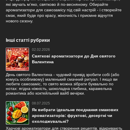
які звучать м’яко, святково й по-весняному. Обирайте
ароматизатори для самозамісу під свій настрій - і створюйте
смак, який буде про красу, жіночність і приємне відчуття
нового сезону.
Інші статті рубрики
02.02.2026
Святкові ароматизатори до Дня святого
Валентина
День святого Валентина - чудовий привід зробити собі (або
комусь особливому) маленький смачний ритуал. І якщо ви
любите самозаміс, то свято можна зібрати буквально по
нотах: ягідна ніжність, шоколадна глибина, карамельна
романтика або коктейльний вайб вечірки.
08.07.2025
Як вибрати ідеальне поєднання смакових
ароматизаторів: фруктові, десертні чи
охолоджувальні?
Харчові ароматизатори для створення рецептів, відкривають