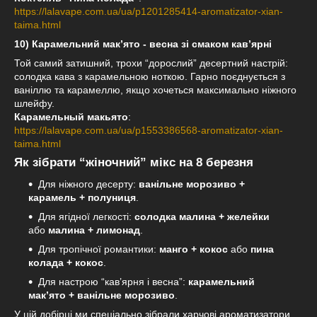
https://lalavape.com.ua/ua/p1201285414-aromatizator-xian-
taima.html
10) Карамельний мак’ято - весна зі смаком кав’ярні
Той самий затишний, трохи “дорослий” десертний настрій:
солодка кава з карамельною ноткою. Гарно поєднується з
ваніллю та карамеллю, якщо хочеться максимально ніжного
шлейфу.
Карамельный макьято
:
https://lalavape.com.ua/ua/p1553386568-aromatizator-xian-
taima.html
Як зібрати “жіночний” мікс на 8 березня
Для ніжного десерту:
ванільне морозиво +
карамель + полуниця
.
Для ягідної легкості:
солодка малина + желейки
або
малина + лимонад
.
Для тропічної романтики:
манго + кокос
або
пина
колада + кокос
.
Для настрою “кав’ярня і весна”:
карамельний
мак’ято + ванільне морозиво
.
У цій добірці ми спеціально зібрали харчові ароматизатори,