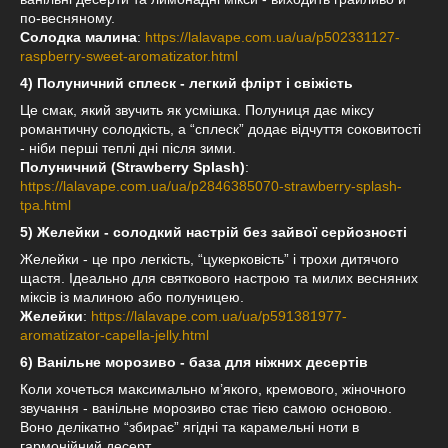
по-весняному.
Солодка малина
:
https://lalavape.com.ua/ua/p502331127-
raspberry-sweet-aromatizator.html
4) Полуничний сплеск - легкий флірт і свіжість
Це смак, який звучить як усмішка. Полуниця дає міксу
романтичну солодкість, а “сплеск” додає відчуття соковитості
- ніби перші теплі дні після зими.
Полуничний (Strawberry Splash)
:
https://lalavape.com.ua/ua/p2846385070-strawberry-splash-
tpa.html
5) Желейки - солодкий настрій без зайвої серйозності
Желейки - це про легкість, “цукерковість” і трохи дитячого
щастя. Ідеально для святкового настрою та милих весняних
міксів із малиною або полуницею.
Желейки
:
https://lalavape.com.ua/ua/p591381977-
aromatizator-capella-jelly.html
6) Ванільне морозиво - база для ніжних десертів
Коли хочеться максимально м’якого, кремового, жіночного
звучання - ванільне морозиво стає тією самою основою.
Воно делікатно “збирає” ягідні та карамельні ноти в
гармонійний десерт.