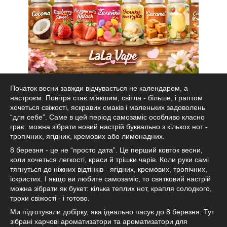
Початок весни завжди відчувається не календарем, а
настроєм. Повітря стає м’якшим, світла - більше, і раптом
хочеться свіжості, яскравих смаків і маленьких задоволень
“для себе”. Саме в цей період самозаміс особливо класно
грає: можна зібрати новий настрій буквально з кількох нот -
тропічних, ягідних, кремових або лимонадних.
8 березня - це не “просто дата”. Це перший ковток весни,
коли хочеться легкості, краси й трішки чарів. Коли руки самі
тягнуться до ніжних відтінків - ягідних, кремових, тропічних,
іскристих. І якщо ви любите самозаміс, то святковий настрій
можна зібрати як букет: кілька теплих нот, крапля солодкого,
трохи свіжості - і готово.
Ми підготували добірку, яка ідеально пасує до 8 березня. Тут
зібрані харчові ароматизатори та ароматизатори для