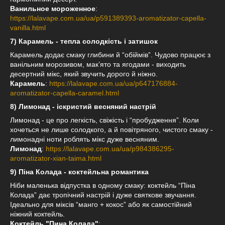
Ванильное мороженное
:
https://lalavape.com.ua/ua/p591389393-aromatizator-capella-
vanilla.html
7) Карамель - тепла солодкість і затишок
Карамель додає смаку глибини й “обіймів”. Чудово працює з
ванільним морозивом, мак’ято та ягодами - виходить
десертний мікс, який звучить дорого й ніжно.
Карамель
:
https://lalavape.com.ua/ua/p647176884-
aromatizator-capella-caramel.html
8) Лимонад - іскристий весняний настрій
Лимонад - це про легкість, свіжість і “пробудження”. Коли
хочеться не лише солодкого, а й повітряного, чистого смаку -
лимонадні ноти роблять мікс дуже весняним.
Лимонад
:
https://lalavape.com.ua/ua/p984386295-
aromatizator-xian-taima.html
9) Піна Колада - коктейльна романтика
Ніби маленька відпустка в одному смаку: коктейль “Піна
Колада” дає тропічний настрій і дуже святкове звучання.
Ідеально для міксів “манго + кокос” або як самостійний
ніжний коктейль.
Коктейль "Пина Колада"
: