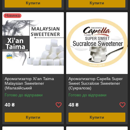
Купити
Купити
Новинка
Ароматизатор Xi'an Taima
Ароматизатор Capella Super
Malaysian Sweetener
Sweet Sucralose Sweetener
(Малазійський
(Сукралоза)
підсолоджувач)
Готово до відправки
Готово до відправки
40
48
₴
₴
Купити
Купити