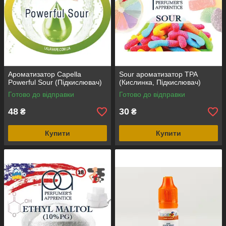
Ароматизатор Capella
Sour ароматизатор TPA
Powerful Sour (Підкислювач)
(Кислинка, Підкислювач)
Готово до відправки
Готово до відправки
48
30
₴
₴
Купити
Купити