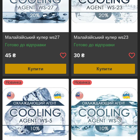
Малайзійський кулер ws27
Малайзійський кулер ws23
Готово до відправки
Готово до відправки
45
30
₴
₴
Купити
Купити
Новинка
Новинка