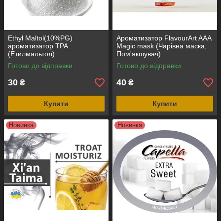
Ethyl Maltol(10%PG)
Ароматизатор FlavourArt AAA
ароматизатор TPA
Magic mask (Чарівна маска,
(Етилмальтол)
Пом'якшувач)
Готово до відправки
Готово до відправки
30
40
₴
₴
Купити
Купити
Новинка
Новинка