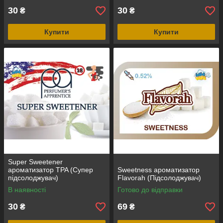
30
30
₴
₴
Купити
Купити
Super Sweetener
ароматизатор TPA (Супер
Sweetness ароматизатор
підсолоджувач)
Flavorah (Підсолоджувач)
В наявності
Готово до відправки
30
69
₴
₴