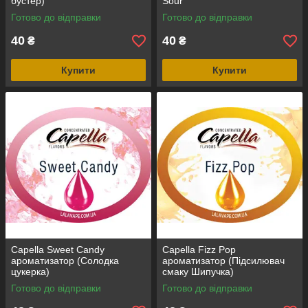
бустер)
Sour
Готово до відправки
Готово до відправки
40
40
₴
₴
Купити
Купити
Capella Sweet Candy
Capella Fizz Pop
ароматизатор (Солодка
ароматизатор (Підсилювач
цукерка)
смаку Шипучка)
Готово до відправки
Готово до відправки