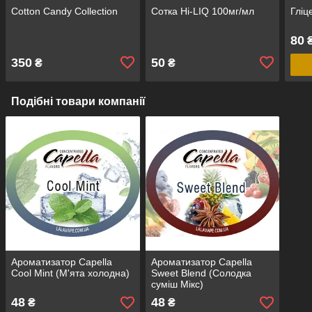
Cotton Candy Collection
Сотка Hi-LIQ 100мг/мл
Гліц
80
₴
350
50
₴
₴
Подібні товари компанії
Ароматизатор Capella
Ароматизатор Capella
Cool Mint (М'ята холодна)
Sweet Blend (Солодка
суміш Мікс)
48
48
₴
₴