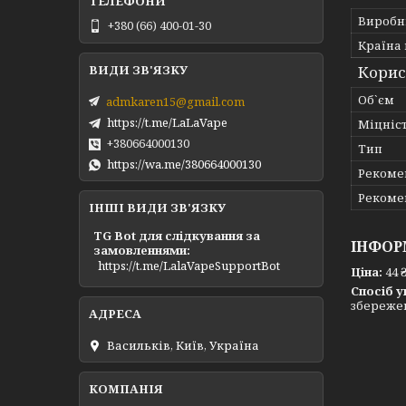
Виробн
+380 (66) 400-01-30
Країна
Корис
Об`єм
admkaren15@gmail.com
https://t.me/LaLaVape
Міцніс
+380664000130
Тип
https://wa.me/380664000130
Рекоме
Рекоме
ІНШІ ВИДИ ЗВ'ЯЗКУ
TG Bot для слідкування за
ІНФОР
замовленнями
https://t.me/LalaVapeSupportBot
Ціна:
44 
Спосіб у
збережен
Васильків, Київ, Україна