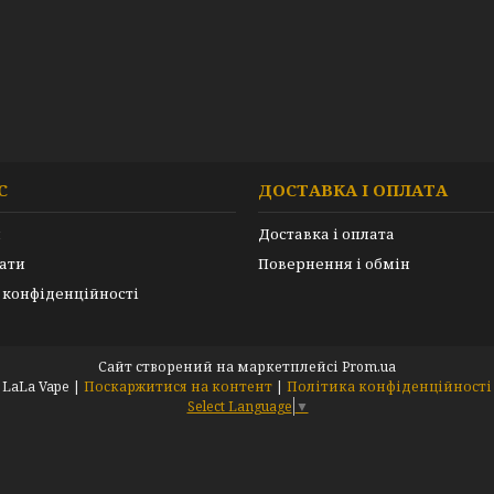
С
ДОСТАВКА І ОПЛАТА
и
Доставка і оплата
ати
Повернення і обмін
 конфіденційності
Сайт створений на маркетплейсі
Prom.ua
LaLa Vape |
Поскаржитися на контент
|
Політика конфіденційності
Select Language
▼