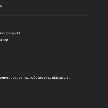
ma
ину (0 мг/мл)
атор
еного товару, яка забезпечить цілісність і