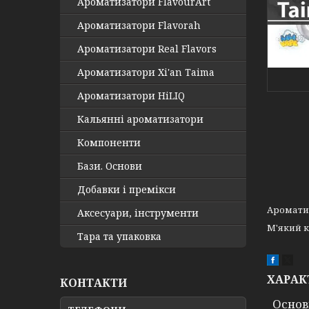
Ароматизатори FlavourArt
Ароматизатори Flavorah
Ароматизатори Real Flavors
Ароматизатори Xi'an Taima
Ароматизатори HiLIQ
Кальянні ароматизатори
Компоненти
Бази. Основи
Добавки і премікси
Ароматиз
Аксесуари, інструменти
М'який к
Тара та упаковка
ХАРАК
КОНТАКТИ
Основ