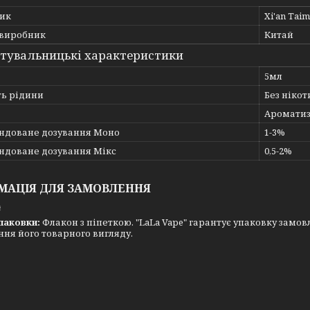
ик
Xi'an Tai
 виробник
Китай
тувальницькі характеристики
5мл
ть рідини
Без нікот
Ароматиз
ндоване дозування Моно
1-3%
ндоване дозування Мікс
0,5-2%
МАЦІЯ ДЛЯ ЗАМОВЛЕННЯ
₴
паковки:
Флакон з піпеткою. "LaLa Vape" гарантує упаковку замовл
ня його товарного вигляду.