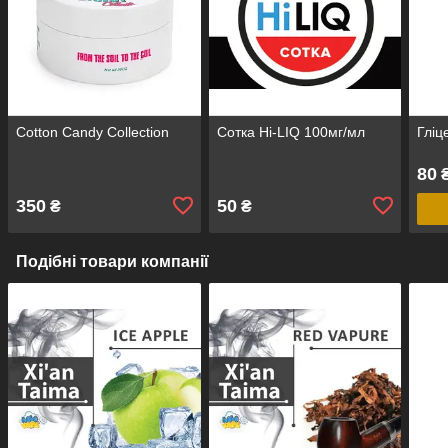
Cotton Candy Collection
Сотка Hi-LIQ 100мг/мл
Гліц
80
₴
350
50
₴
₴
Подібні товари компанії