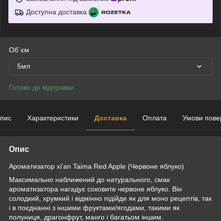
Доступна доставка
Об`єм
5мл
Готово до відправки
пис
Характеристики
Доставка
Оплата
Умови пове
Опис
Ароматизатор xi'an Taima Red Apple (Червоне яблуко)
Максимально наближений до натурального, смак
ароматизатора нагадує соковите червоне яблуко. Він
солодкий, хрумкий і відмінно підійде як для моно рецептів, так
і в поєднанні з іншими фруктами/ягодами, такими як
полуниця, драгонфрут, манго і багатьом іншим.