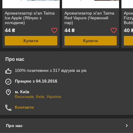
Ароматизатор xi'an Taima
Ароматизатор xi'an Taima
Аром
Ice Apple (Яблуко з
Red Vapure (Червоний
Fizz
холодком)
пар)
Bub
44
44
40
₴
₴
Купити
Купити
Про нас
100% позитивних з 317 відгуків за рік
Працює з 04.10.2016
м. Київ
Васильків, Київ, Україна
Контакти
Про нас