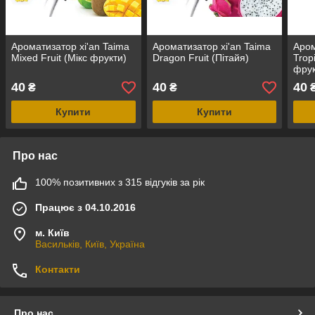
Ароматизатор xi'an Taima
Ароматизатор xi'an Taima
Аром
Mixed Fruit (Мікс фрукти)
Dragon Fruit (Пітайя)
Trop
фрук
40
40
40
₴
₴
Купити
Купити
Про нас
100% позитивних з 315 відгуків за рік
Працює з 04.10.2016
м. Київ
Васильків, Київ, Україна
Контакти
Про нас