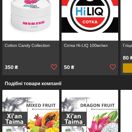
Cotton Candy Collection
Сотка Hi-LIQ 100мг/мл
Гліц
80
₴
350
50
₴
₴
Подібні товари компанії