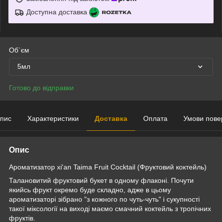
Доступна доставка
Об`єм
5мл
Готово до відправки
пис
Характеристики
Доставка
Оплата
Умови пове
Опис
Ароматизатор xi'an Taima Fruit Cocktail (Фруктовий коктейль)
Талановитий фруктовий букет в одному флаконі. Почути
якийсь фрукт окремо буде складно, адже в цьому
ароматизаторі зібрано "з кожного по чуть-чуть" і сукупності
такої міксології на виході маємо смачний коктейль з тропічних
фруктів.