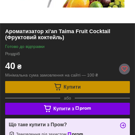
Ароматизатор xi'an Taima Fruit Cocktail
(Фруктовий коктейль)
Готово до відправки
Роздріб
40
₴
Мінімальна сума замовлення на сайті — 100 ₴
Купити
або
Купити з
Що таке купити з Пром?
Замовлення під захистом