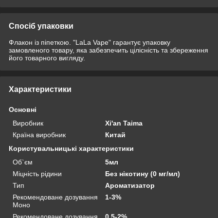
Спосіб упаковки
Флакон із піпеткою. "LaLa Vape" гарантує упаковку
замовленого товару, яка забезпечить цілісність та збереження
його товарного вигляду.
Характеристики
Основні
Виробник
Xi'an Taima
Країна виробник
Китай
Користувальницькі характеристики
Об`єм
5мл
Міцність рідини
Без нікотину (0 мг/мл)
Тип
Ароматизатор
Рекомендоване дозування
1-3%
Моно
Рекомендоване дозування
0,5-2%