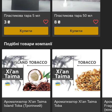
Пластикова тара 5 мл
Пластикова тара 50 мл
3
8
₴
₴
Купити
Купити
Подібні товари компанії
Ароматизатор Xi'an Taima
Ароматизатор Xi'an Taima
Аром
Island Toba (Тропічний)
Toba
Frag
(кон