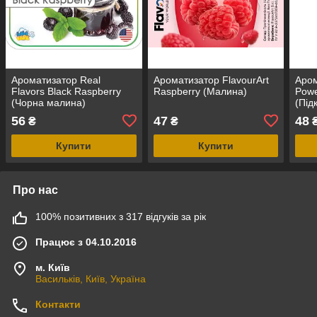
Ароматизатор Real
Ароматизатор FlavourArt
Аром
Flavors Black Raspberry
Raspberry (Малина)
Powe
(Чорна малина)
(Під
56
47
48
₴
₴
Купити
Купити
Про нас
100% позитивних з 317 відгуків за рік
Працює з 04.10.2016
м. Київ
Васильків, Київ, Україна
Контакти