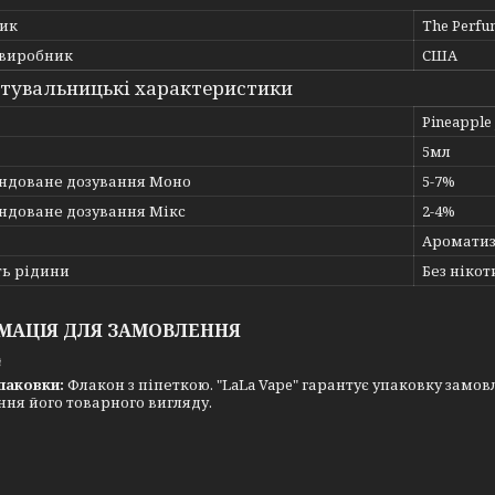
ик
The Perfu
 виробник
США
тувальницькі характеристики
Pineapple 
5мл
ндоване дозування Моно
5-7%
ндоване дозування Мікс
2-4%
Ароматиз
ть рідини
Без нікот
МАЦІЯ ДЛЯ ЗАМОВЛЕННЯ
₴
паковки:
Флакон з піпеткою. "LaLa Vape" гарантує упаковку замовл
ня його товарного вигляду.