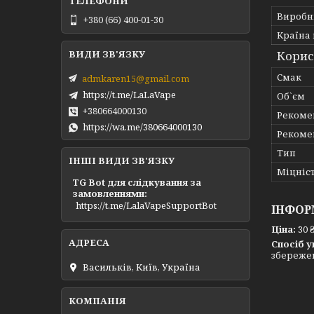
Виробн
+380 (66) 400-01-30
Країна
Корис
Смак
admkaren15@gmail.com
https://t.me/LaLaVape
Об`єм
+380664000130
Рекоме
https://wa.me/380664000130
Рекоме
Тип
ІНШІ ВИДИ ЗВ'ЯЗКУ
Міцніс
TG Bot для слідкування за
замовленнями
https://t.me/LalaVapeSupportBot
ІНФОР
Ціна:
30 
Спосіб у
збережен
Васильків, Київ, Україна