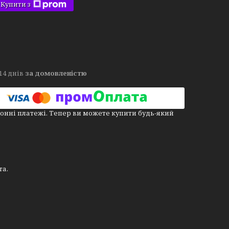
Купити з
14 днів
за домовленістю
онні платежі. Тепер ви можете купити будь-який
та.