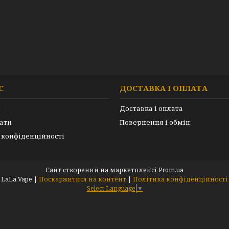
С
ДОСТАВКА І ОПЛАТА
и
Доставка і оплата
ати
Повернення і обмін
 конфіденційності
Сайт створений на маркетплейсі
Prom.ua
LaLa Vape |
Поскаржитися на контент
|
Політика конфіденційності
Select Language
▼