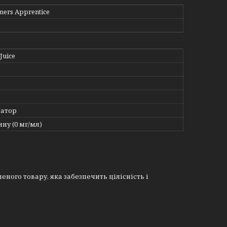
mers Apprentice
Juice
атор
ину (0 мг/мл)
еного товару, яка забезпечить цілісність і