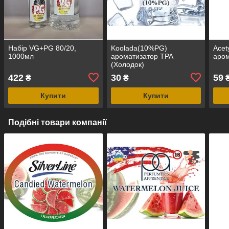
Набір VG+PG 80/20,
Koolada(10%PG)
Acet
1000мл
ароматизатор TPA
аром
(Холодок)
422
30
59
₴
₴
Купити
Купити
Подібні товари компанії