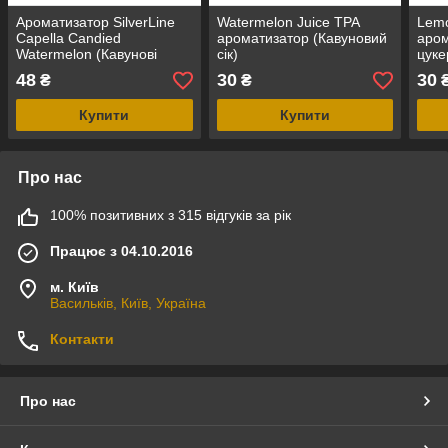
Ароматизатор SilverLine
Watermelon Juice TPA
Lemo
Capella Candied
ароматизатор (Кавуновий
аром
Watermelon (Кавунові
сік)
цуке
цукерки)
48
30
30
₴
₴
Купити
Купити
Про нас
100% позитивних з 315 відгуків за рік
Працює з 04.10.2016
м. Київ
Васильків, Київ, Україна
Контакти
Про нас