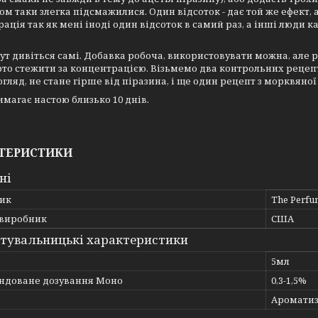
м таки злегка підсмажилися. Один відсоток - дає той же ефект, 
ація так як мені іноді один відсоток в самий раз, а інші люди к
тут дивіться самі. Добавка робоча, використовувати можна, але 
рто стежити за концентрацією. Візьмемо два контрольних рецепта
огляд, не стане гірше від піразина, і ще один рецепт з морквяної
имагає настою близько 10 днів.
ТЕРИСТИКИ
ні
ик
The Perfu
 виробник
США
тувальницькі характеристики
5мл
ндоване дозування Моно
0,3-1,5%
Ароматиз