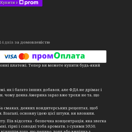
Купити з
14 днів
за домовленістю
онні платежі. Тепер ви можете купити будь-який
, як і багато інших добавок, але ФДА не дрімає і
ин, чому деяка Америка зараз вже трохи не та, що
тоба смаках, деяких кондитерських рецептах, щоб
 Взагалі, основну ідею цієї штуки, ви вловили.
пту. Пів відсотка - безпечна концентрація, яка злегка
і, гіркі і солодкі тоба аромати, з сухими 50\50,
 відчуття того, що печиво, торт або випічка з