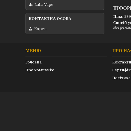
LaLa Vape
ІНФОР
Ціна:
59 
Спосіб у
збережен
Карен
МЕНЮ
ПРО НА
Головна
Контакт
Про компанію
Сертифік
Політика