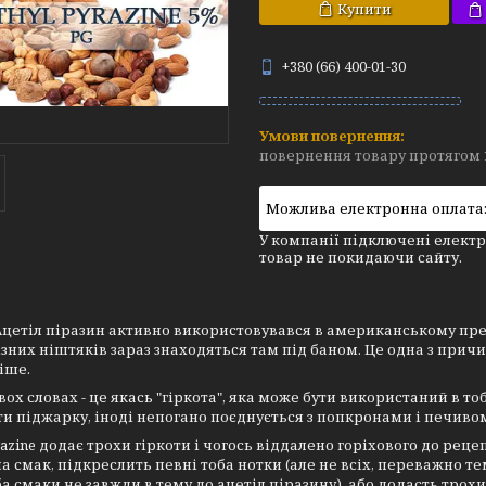
Купити
+380 (66) 400-01-30
повернення товару протягом 
У компанії підключені електр
товар не покидаючи сайту.
цетіл піразин активно використовувався в американському премі
ізних ніштяків зараз знаходяться там під баном. Це одна з прич
іше.
вох словах - це якась "гіркота", яка може бути використаний в 
ти піджарку, іноді непогано поєднується з попкронами і печивом.
yrazine додає трохи гіркоти і чогось віддалено горіхового до реце
а смак, підкреслить певні тоба нотки (але не всіх, переважно темн
ба смаки не завжди в тему до ацетіл піразину), або додасть трохи