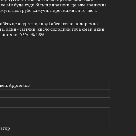
але він буде куди більш виразний, це вже гранична
ажуть, що, грубо кажучи, пересмажив я те, що в
робіть це акуратно, іноді абсолютно недоречно,
, один - світлий, кисло-солодкий тоба смак, який,
 випічки. 0.5% 1% 1.5%
mers Apprentice
атор