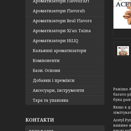
Ароматизатори FlavourArt
Ароматизатори Flavorah
Ароматизатори Real Flavors
Ароматизатори Xi'an Taima
Ароматизатори HiLIQ
Кальянні ароматизатори
Компоненти
Бази. Основи
Добавки і премікси
Раніше А
Аксесуари, інструменти
багато р
була ран
Тара та упаковка
Якщо в д
зімітува
КОНТАКТИ
Acetyl P
вплине н
кислі то