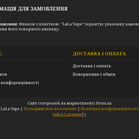
МАЦІЯ ДЛЯ ЗАМОВЛЕННЯ
₴
паковки:
Флакон з піпеткою. "LaLa Vape" гарантує упаковку замовл
ня його товарного вигляду.
С
ДОСТАВКА І ОПЛАТА
и
Доставка і оплата
ати
Повернення і обмін
 конфіденційності
Сайт створений на маркетплейсі
Prom.ua
LaLa Vape |
Поскаржитися на контент
|
Політика конфіденційності
Select Language
▼