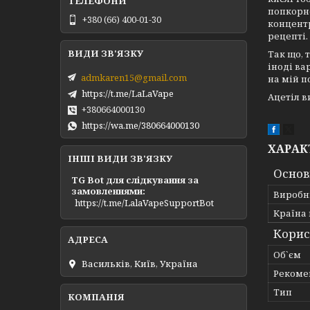
попкорно
+380 (66) 400-01-30
концентр
рецепті.
Так що, 
іноді ва
admkaren15@gmail.com
на мій п
https://t.me/LaLaVape
Ацетіл в
+380664000130
https://wa.me/380664000130
ХАРАК
ІНШІ ВИДИ ЗВ'ЯЗКУ
Основ
TG Bot для слідкування за
замовленнями
Виробн
https://t.me/LalaVapeSupportBot
Країна
Корис
Об`єм
Васильків, Київ, Україна
Рекоме
Тип