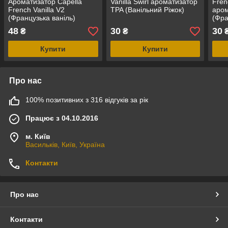
Ароматизатор Capella
Vanilla Swirl ароматизатор
Frenc
French Vanilla V2
TPA (Ванільний Ріжок)
аром
(Французька ваніль)
(Фра
48
30
30
₴
₴
Купити
Купити
Про нас
100% позитивних з 316 відгуків за рік
Працює з 04.10.2016
м. Київ
Васильків, Київ, Україна
Контакти
Про нас
Контакти