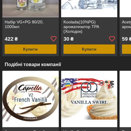
Набір VG+PG 80/20,
Koolada(10%PG)
Acet
1000мл
ароматизатор TPA
аром
(Холодок)
422
30
59
₴
₴
Купити
Купити
Подібні товари компанії