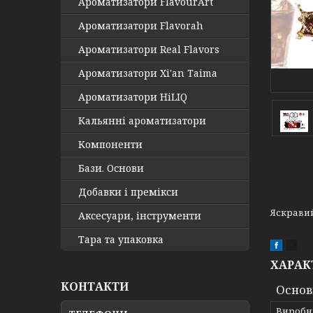
Ароматизатори FlavourArt
Ароматизатори Flavorah
Ароматизатори Real Flavors
Ароматизатори Xi'an Taima
Ароматизатори HiLIQ
Кальянні ароматизатори
Компоненти
Бази. Основи
Добавки і премікси
Яскравий
Аксесуари, інструменти
Тара та упаковка
ХАРАК
КОНТАКТИ
Основ
Виробн