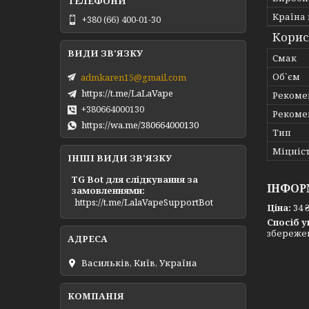
Країна
+380 (66) 400-01-30
Корис
Смак
Об`єм
admkaren15@gmail.com
https://t.me/LaLaVape
Рекоме
+380664000130
Рекоме
https://wa.me/380664000130
Тип
Міцніс
ІНШІ ВИДИ ЗВ'ЯЗКУ
TG Bot для слідкування за
ІНФОР
замовленнями
https://t.me/LalaVapeSupportBot
Ціна:
34 
Спосіб у
збережен
Васильків, Київ, Україна