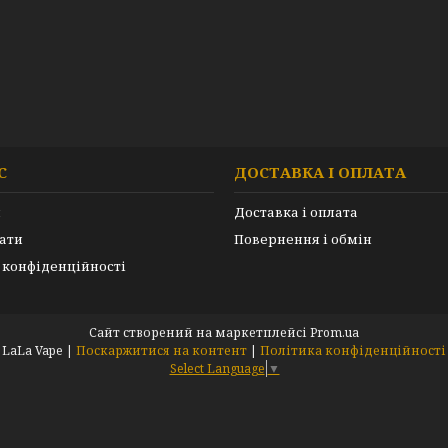
С
ДОСТАВКА І ОПЛАТА
и
Доставка і оплата
ати
Повернення і обмін
 конфіденційності
Сайт створений на маркетплейсі
Prom.ua
LaLa Vape |
Поскаржитися на контент
|
Політика конфіденційності
Select Language
▼