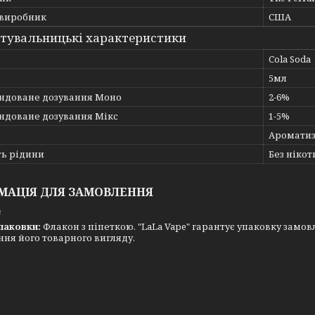
 виробник
США
тувальницькі характеристики
Cola Soda
5мл
ндоване дозування Моно
2-6%
ндоване дозування Мікс
1-5%
Ароматиз
ть рідини
Без нікот
МАЦІЯ ДЛЯ ЗАМОВЛЕННЯ
₴
паковки:
Флакон з піпеткою. "LaLa Vape" гарантує упаковку замовл
ня його товарного вигляду.