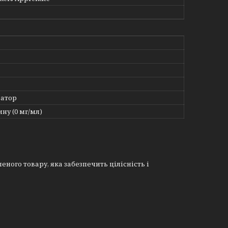
атор
ину (0 мг/мл)
еного товару, яка забезпечить цілісність і