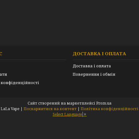
С
ДОСТАВКА І ОПЛАТА
и
Доставка і оплата
ати
Повернення і обмін
 конфіденційності
Сайт створений на маркетплейсі
Prom.ua
LaLa Vape |
Поскаржитися на контент
|
Політика конфіденційності
Select Language
▼