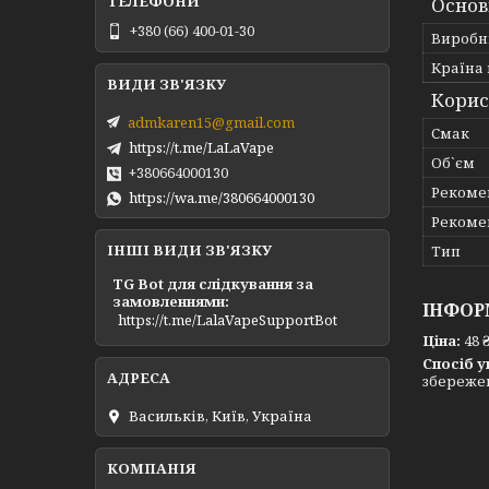
Основ
+380 (66) 400-01-30
Виробн
Країна
Корис
admkaren15@gmail.com
Смак
https://t.me/LaLaVape
Об`єм
+380664000130
Рекоме
https://wa.me/380664000130
Рекоме
ІНШІ ВИДИ ЗВ'ЯЗКУ
Тип
TG Bot для слідкування за
замовленнями
ІНФОР
https://t.me/LalaVapeSupportBot
Ціна:
48 
Спосіб у
збережен
Васильків, Київ, Україна