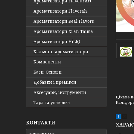
Ароматизатори FlavourArt
Ароматизатори Flavorah
Ароматизатори Real Flavors
Ароматизатори Xi'an Taima
Ароматизатори HiLIQ
Кальянні ароматизатори
Компоненти
Бази. Основи
Добавки і премікси
Аксесуари, інструменти
Цікаве п
Тара та упаковка
Каліфорн
КОНТАКТИ
ХАРАК