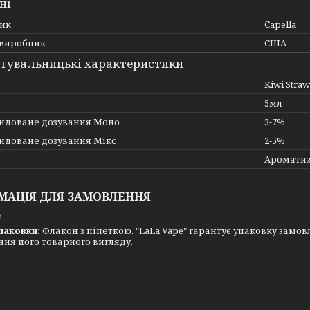
ні
ик
Capella
 виробник
США
тувальницькі характеристики
Kiwi Straw
5мл
ндоване дозування Моно
3-7%
ндоване дозування Мікс
2-5%
Ароматиз
МАЦІЯ ДЛЯ ЗАМОВЛЕННЯ
₴
паковки:
Флакон з піпеткою. "LaLa Vape" гарантує упаковку замовл
ня його товарного вигляду.