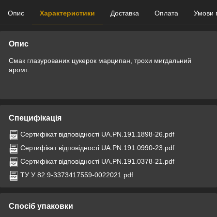
Опис
Характеристики
Доставка
Оплата
Умови 
Опис
Смак глазурованих цукерок марципан, трохи мигдальний
аромт.
Специфікація
Сертифікат відповідності UA.PN.191.1898-26.pdf
Сертифікат відповідності UA.PN.191.0990-23.pdf
Сертифікат відповідності UA.PN.191.0378-21.pdf
ТУ У 82.9-3373417559-0022021.pdf
Спосіб упаковки