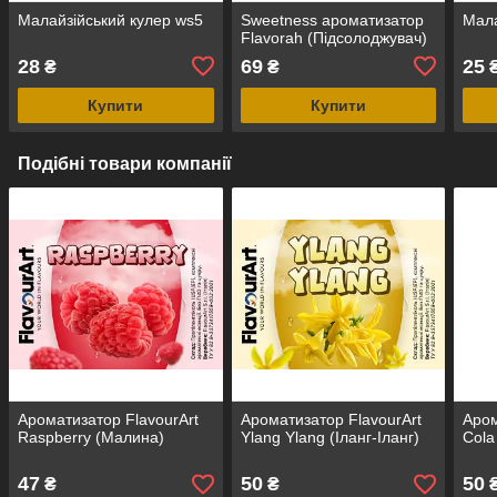
Малайзійський кулер ws5
Sweetness ароматизатор
Мала
Flavorah (Підсолоджувач)
28
69
25
₴
₴
Купити
Купити
Подібні товари компанії
Ароматизатор FlavourArt
Ароматизатор FlavourArt
Аром
Raspberry (Малина)
Ylang Ylang (Іланг-Іланг)
Cola
47
50
50
₴
₴