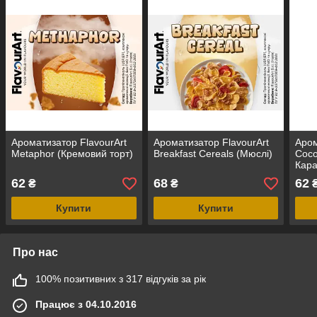
Ароматизатор FlavourArt
Ароматизатор FlavourArt
Аром
Metaphor (Кремовий торт)
Breakfast Cereals (Мюслі)
Coco
Кар
62
68
62
₴
₴
Купити
Купити
Про нас
100% позитивних з 317 відгуків за рік
Працює з 04.10.2016