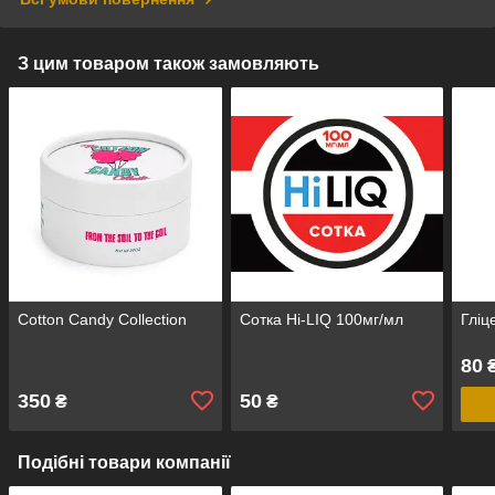
З цим товаром також замовляють
Cotton Candy Collection
Сотка Hi-LIQ 100мг/мл
Гліц
80
₴
350
50
₴
₴
Подібні товари компанії