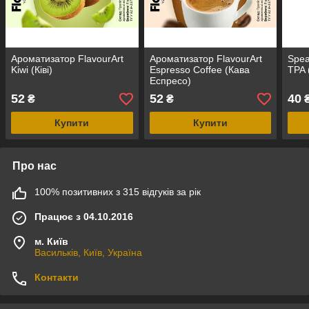
Ароматизатор FlavourArt
Ароматизатор FlavourArt
Spea
Kiwi (Ківі)
Espresso Coffee (Кава
TPA 
Еспресо)
52
52
40
₴
₴
Купити
Купити
Про нас
100% позитивних з 315 відгуків за рік
Працює з 04.10.2016
м. Київ
Васильків, Київ, Україна
Контакти