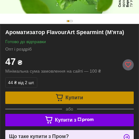
Ароматизатор FlavourArt Spearmint (М'ята)
Готово до відправки
Опт і роздріб
47
₴
Мінімальна сума замовлення на сайті — 100 ₴
44 ₴
від 2 шт.
Купити
або
Купити з
Що таке купити з Пром?