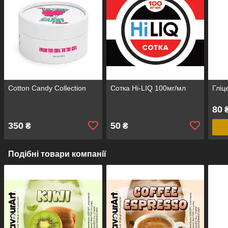
Cotton Candy Collection
Сотка Hi-LIQ 100мг/мл
Гліц
80
₴
350
50
₴
₴
Подібні товари компанії