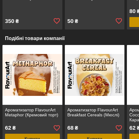
80
₴
350
50
₴
₴
Подібні товари компанії
Ароматизатор FlavourArt
Ароматизатор FlavourArt
Аром
Metaphor (Кремовий торт)
Breakfast Cereals (Мюслі)
Coco
Кар
62
68
62
₴
₴
Купити
Купити