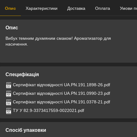
Опис
Характеристики
Доставка
Оплата
Умови п
Опис
Вибух темним духмяним смаком! Ароматизатор для
насичення.
Специфікація
Сертифікат відповідності UA.PN.191.1898-26.pdf
Сертифікат відповідності UA.PN.191.0990-23.pdf
Сертифікат відповідності UA.PN.191.0378-21.pdf
ТУ У 82.9-3373417559-0022021.pdf
Спосіб упаковки