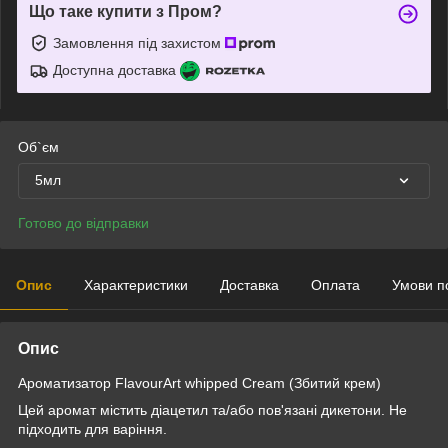
Що таке купити з Пром?
Замовлення під захистом
Доступна доставка
Об`єм
5мл
Готово до відправки
Опис
Характеристики
Доставка
Оплата
Умови п
Опис
Ароматизатор FlavourArt whipped Cream (Збитий крем)
Цей аромат містить діацетил та/або пов'язані дикетони. Не
підходить для варіння.