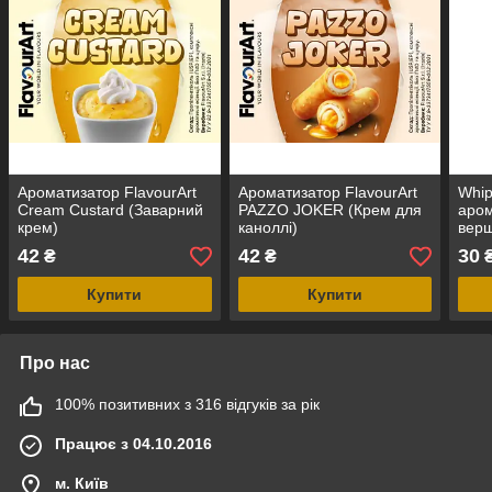
Ароматизатор FlavourArt
Ароматизатор FlavourArt
Whi
Cream Custard (Заварний
PAZZO JOKER (Крем для
аром
крем)
каноллі)
верш
42
42
30
₴
₴
Купити
Купити
Про нас
100% позитивних з 316 відгуків за рік
Працює з 04.10.2016
м. Київ