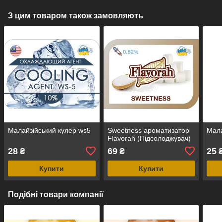
З цим товаром також замовляють
Малайзійський кулер ws5
Sweetness ароматизатор
Мала
Flavorah (Підсолоджувач)
28
69
25
₴
₴
Купити
Купити
Подібні товари компанії