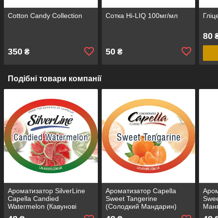
Cotton Candy Collection
Сотка Hi-LIQ 100мг/мл
Гліц
80
₴
350
50
₴
₴
Подібні товари компанії
Ароматизатор SilverLine
Ароматизатор Capella
Аром
Capella Candied
Sweet Tangerine
Swee
Watermelon (Кавунові
(Солодкий Мандарин)
Манг
цукерки)