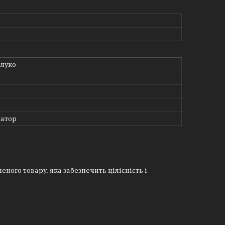
блуко
атор
еного товару, яка забезпечить цілісність і