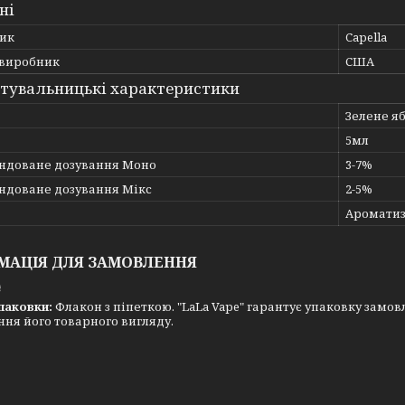
ні
ик
Capella
 виробник
США
тувальницькі характеристики
Зелене я
5мл
ндоване дозування Моно
3-7%
ндоване дозування Мікс
2-5%
Ароматиз
МАЦІЯ ДЛЯ ЗАМОВЛЕННЯ
₴
паковки:
Флакон з піпеткою. "LaLa Vape" гарантує упаковку замовл
ня його товарного вигляду.