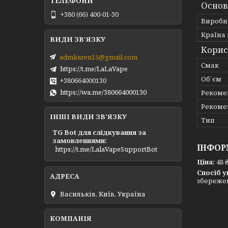
Основ
+380 (66) 400-01-30
Виробн
Країна
Корис
admkaren15@gmail.com
Смак
https://t.me/LaLaVape
Об`єм
+380664000130
https://wa.me/380664000130
Рекоме
Рекоме
ІНШІ ВИДИ ЗВ'ЯЗКУ
Тип
TG Bot для слідкування за
замовленнями
ІНФОР
https://t.me/LalaVapeSupportBot
Ціна:
48 
Спосіб у
збережен
Васильків, Київ, Україна