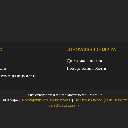
С
ДОСТАВКА І ОПЛАТА
и
Доставка і оплата
ати
Повернення і обмін
 конфіденційності
Сайт створений на маркетплейсі
Prom.ua
LaLa Vape |
Поскаржитися на контент
|
Політика конфіденційності
Select Language
▼