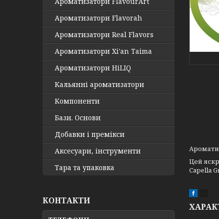
Ароматизатори FlavourArt
Ароматизатори Flavorah
Ароматизатори Real Flavors
Ароматизатори Xi'an Taima
Ароматизатори HiLIQ
Кальянні ароматизатори
Компоненти
Бази. Основи
Добавки і премікси
Ароматиз
Аксесуари, інструменти
Цей яскр
Тара та упаковка
Capella 
КОНТАКТИ
ХАРАК