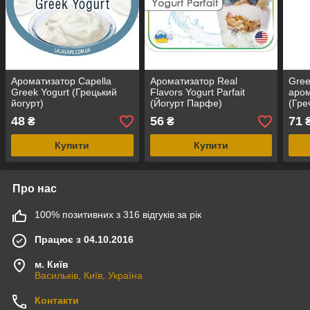
Ароматизатор Capella
Ароматизатор Real
Gree
Greek Yogurt (Грецький
Flavors Yogurt Parfait
аром
йогурт)
(Йогурт Парфе)
(Гре
48
56
71
₴
₴
Купити
Купити
Про нас
100% позитивних з 316 відгуків за рік
Працює з 04.10.2016
м. Київ
Васильків, Київ, Україна
Контакти