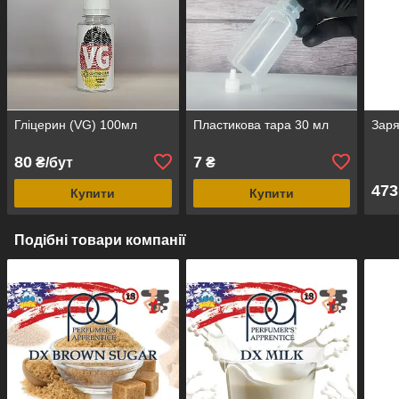
Гліцерин (VG) 100мл
Пластикова тара 30 мл
Заря
80
7
₴/бут
₴
473
Купити
Купити
Подібні товари компанії