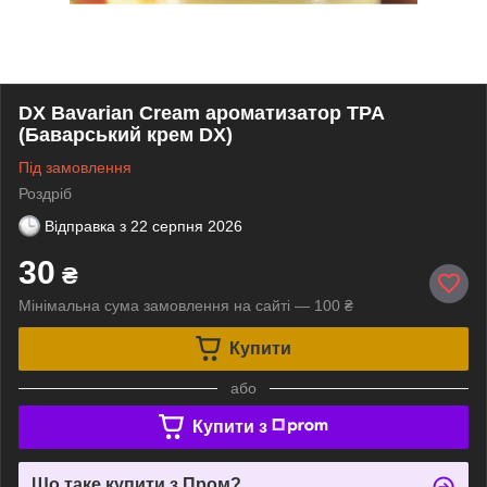
DX Bavarian Cream ароматизатор TPA
(Баварський крем DX)
Під замовлення
Роздріб
Відправка з
22 серпня 2026
30
₴
Мінімальна сума замовлення на сайті — 100 ₴
Купити
або
Купити з
Що таке купити з Пром?