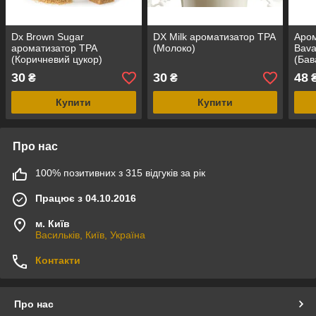
Dx Brown Sugar
DX Milk ароматизатор TPA
Аром
ароматизатор TPA
(Молоко)
Bava
(Коричневий цукор)
(Бав
30
30
48
₴
₴
Купити
Купити
Про нас
100% позитивних з 315 відгуків за рік
Працює з 04.10.2016
м. Київ
Васильків, Київ, Україна
Контакти
Про нас