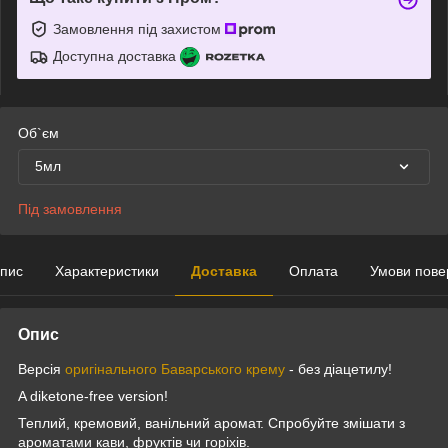
Замовлення під захистом
Доступна доставка
Об`єм
5мл
Під замовлення
пис
Характеристики
Доставка
Оплата
Умови пове
Опис
Версія
оригінального Баварського крему
- без діацетилу!
A diketone-free version!
Теплий, кремовий, ванільний аромат. Спробуйте змішати з
ароматами кави, фруктів чи горіхів.