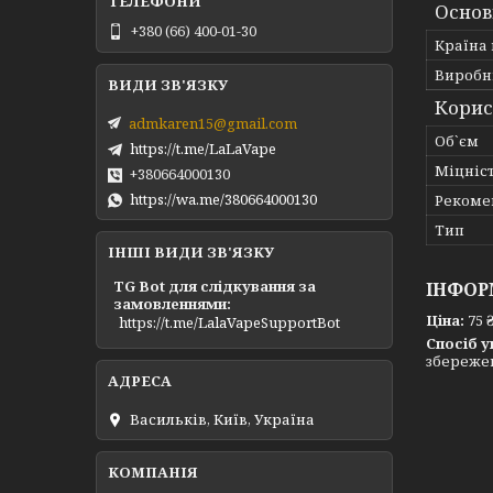
Основ
+380 (66) 400-01-30
Країна
Виробн
Корис
admkaren15@gmail.com
Об`єм
https://t.me/LaLaVape
Міцніс
+380664000130
https://wa.me/380664000130
Рекоме
Тип
ІНШІ ВИДИ ЗВ'ЯЗКУ
TG Bot для слідкування за
ІНФОР
замовленнями
Ціна:
75 
https://t.me/LalaVapeSupportBot
Спосіб у
збережен
Васильків, Київ, Україна