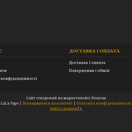
С
ДОСТАВКА І ОПЛАТА
и
Доставка і оплата
ати
Повернення і обмін
 конфіденційності
Сайт створений на маркетплейсі
Prom.ua
LaLa Vape |
Поскаржитися на контент
|
Політика конфіденційності
Select Language
▼