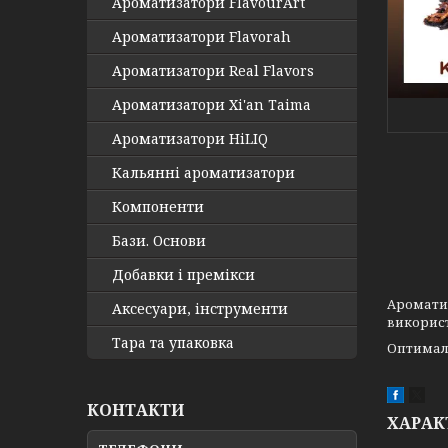
Ароматизатори FlavourArt
Ароматизатори Flavorah
Ароматизатори Real Flavors
Ароматизатори Xi'an Taima
Ароматизатори HiLIQ
Кальянні ароматизатори
Компоненти
Бази. Основи
Добавки і премікси
Ароматиз
Аксесуари, інструменти
використ
Тара та упаковка
Оптималь
КОНТАКТИ
ХАРАК