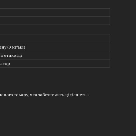
ину (0 мг/мл)
на етикетці
атор
еного товару, яка забезпечить цілісність і