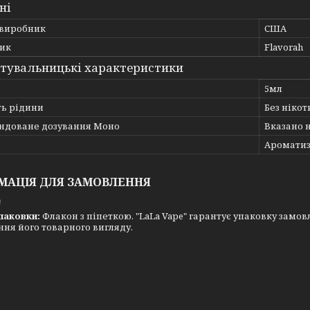
ні
 виробник
США
ик
Flavorah
тувальницькі характеристики
5мл
ть рідини
Без нікот
ндоване дозування Моно
Вказано 
Ароматиз
МАЦІЯ ДЛЯ ЗАМОВЛЕННЯ
₴
паковки:
Флакон з піпеткою. "LaLa Vape" гарантує упаковку замовл
ня його товарного вигляду.