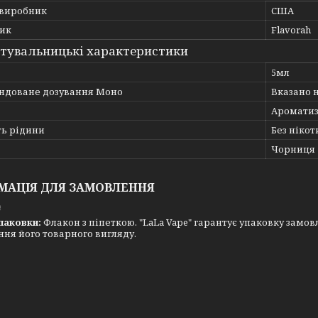
 виробник
США
ик
Flavorah
тувальницькі характеристики
5мл
ндоване дозування Моно
Вказано 
Ароматиз
ть рідини
Без нікот
Чорниця
МАЦІЯ ДЛЯ ЗАМОВЛЕННЯ
₴
паковки:
Флакон з піпеткою. "LaLa Vape" гарантує упаковку замовл
ня його товарного вигляду.