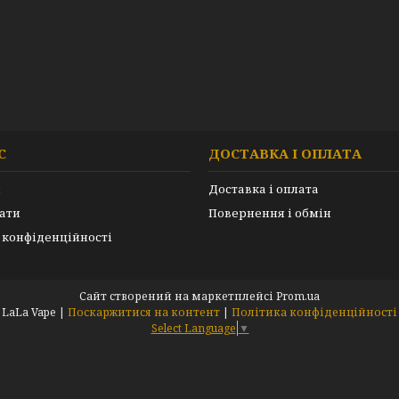
С
ДОСТАВКА І ОПЛАТА
и
Доставка і оплата
ати
Повернення і обмін
 конфіденційності
Сайт створений на маркетплейсі
Prom.ua
LaLa Vape |
Поскаржитися на контент
|
Політика конфіденційності
Select Language
▼