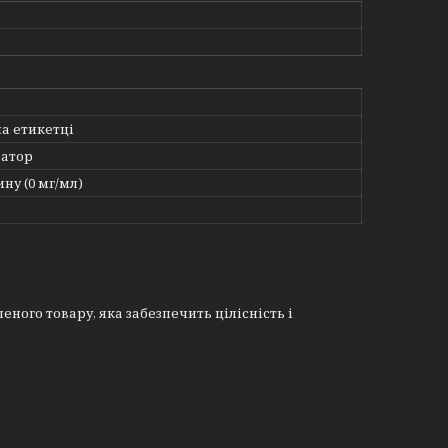
на етикетці
атор
ину (0 мг/мл)
еного товару, яка забезпечить цілісність і