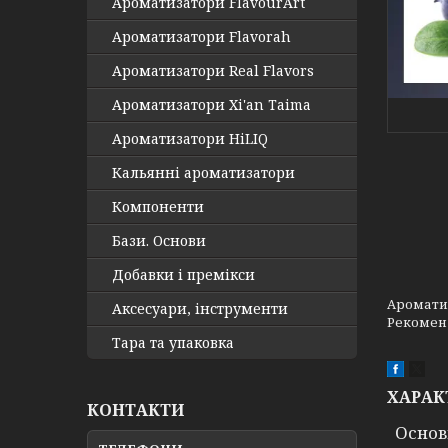
Ароматизатори FlavourArt
Ароматизатори Flavorah
Ароматизатори Real Flavors
Ароматизатори Xi'an Taima
Ароматизатори HiLIQ
Кальянні ароматизатори
Компоненти
Бази. Основи
Добавки і премікси
Ароматиз
Аксесуари, інструменти
Рекомендо
Тара та упаковка
ХАРАК
КОНТАКТИ
Основ