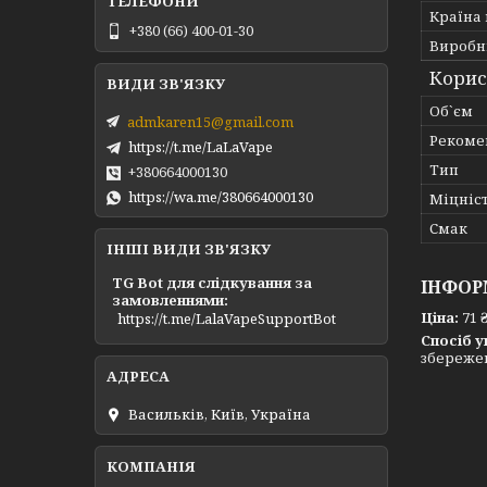
Країна
+380 (66) 400-01-30
Виробн
Корис
Об`єм
admkaren15@gmail.com
Рекоме
https://t.me/LaLaVape
Тип
+380664000130
https://wa.me/380664000130
Міцніс
Смак
ІНШІ ВИДИ ЗВ'ЯЗКУ
TG Bot для слідкування за
ІНФОР
замовленнями
Ціна:
71 
https://t.me/LalaVapeSupportBot
Спосіб у
збережен
Васильків, Київ, Україна