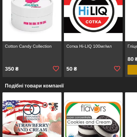
Cotton Candy Collection
Сотка Hi-LIQ 100мг/мл
Гліц
80
₴
350
50
₴
₴
Подібні товари компанії