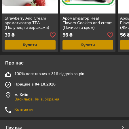
Strawberry And Cream
Ароматизатор Real
Аром
ароматизатор TPA
Flavors Cookies and cream
Flav
(Полуниця з вершками)
(Печиво та крем)
(Жив
Пол
30
56
56
₴
₴
Купити
Купити
Про нас
100% позитивних з 316 відгуків за рік
Працює з 04.10.2016
м. Київ
Васильків, Київ, Україна
Контакти
Про нас