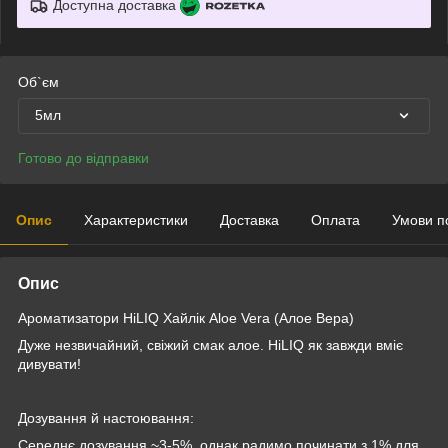
Доступна доставка
Об`єм
5мл
Готово до відправки
Опис
Характеристики
Доставка
Оплата
Умови п
Опис
Ароматизатори HiLIQ Хайлік Aloe Vera (Алое Вера)
Дуже незвичайний, свіжий смак алое. HiLIQ як завжди вміє
дивувати!
Дозування й настоювання:
Середнє дозування ~3-5%, однак радимо починати з 1% для