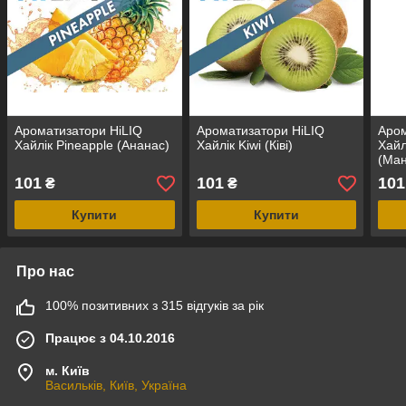
Ароматизатори HiLIQ
Ароматизатори HiLIQ
Аром
Хайлік Pineapple (Ананас)
Хайлік Kiwi (Ківі)
Хайл
(Ман
101
101
101
₴
₴
Купити
Купити
Про нас
100% позитивних з 315 відгуків за рік
Працює з 04.10.2016
м. Київ
Васильків, Київ, Україна