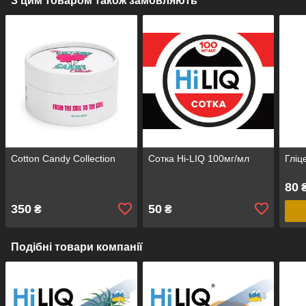
З цим товаром також замовляють
Cotton Candy Collection
Сотка Hi-LIQ 100мг/мл
Гліц
80
₴
350
50
₴
₴
Подібні товари компанії