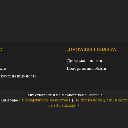
С
ДОСТАВКА І ОПЛАТА
и
Доставка і оплата
ати
Повернення і обмін
 конфіденційності
Сайт створений на маркетплейсі
Prom.ua
LaLa Vape |
Поскаржитися на контент
|
Політика конфіденційності
Select Language
▼