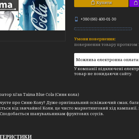
Купити
+380 (66) 400-01-30
повернення товару протягом 
У компанії підключені електр
товар не покидаючи сайту.
атор xi'an Taima Blue Cola (Синя кола)
уєте про Синю Колу? Дуже оригінальний освіжаючий смак, багат
ється від звичайної Коли, це чисто маркетинговий хід кампанії
 Сподобається шанувальникам фруктових соусів.
ТЕРИСТИКИ