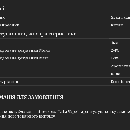
ні
ик
Xi'an Tai
 виробник
Китай
тувальницькі характеристики
5мл
ндоване дозування Моно
2-4%
ндоване дозування Мікс
1-3%
Ароматиз
Кола
ть рідини
Без нікот
МАЦІЯ ДЛЯ ЗАМОВЛЕННЯ
₴
паковки:
Флакон з піпеткою. "LaLa Vape" гарантує упаковку замовл
ня його товарного вигляду.