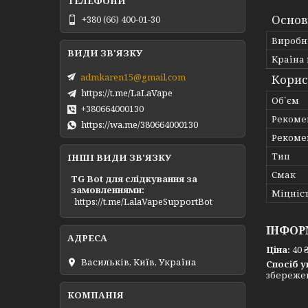
Основ
+380 (66) 400-01-30
Виробн
Країна
admkaren15@gmail.com
Корис
https://t.me/LaLaVape
Об`єм
+380664000130
Рекоме
https://wa.me/380664000130
Рекоме
Тип
ІНШІ ВИДИ ЗВ'ЯЗКУ
Смак
TG Bot для слідкування за
замовленнями
Міцніс
https://t.me/LalaVapeSupportBot
ІНФОР
Ціна:
40 
Васильків, Київ, Україна
Спосіб у
збережен