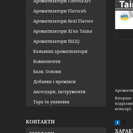
Ароматизатори FlavourArt
Ароматизатори Flavorah
Ароматизатори Real Flavors
Ароматизатори Xi'an Taima
Ароматизатори HiLIQ
Кальянні ароматизатори
Компоненти
Бази. Основи
Добавки і премікси
Ароматиз
Аксесуари, інструменти
Вперше ч
Тара та упаковка
відрізня
кольорі.
КОНТАКТИ
ХАРАК