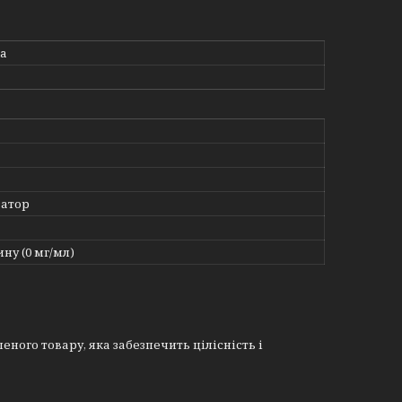
ma
атор
ину (0 мг/мл)
еного товару, яка забезпечить цілісність і